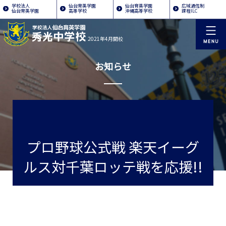
学校法人
仙台育英学園
仙台育英学園
広域通信制
仙台育英学園
高等学校
沖縄高等学校
課程ILC
2021年4月開校
お知らせ
プロ野球公式戦 楽天イーグ
ルス対千葉ロッテ戦を応援!!