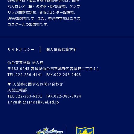
秀光中学校・仙台育英学園高等学校は、国際
バカロレア（IB）のMYP・DP認定校、ケンブ
リッジ国際認定校、BTECセンター設置校、
UPAA加盟校です。また、秀光中学校はユネス
コスクールの加盟校です。
サイトポリシー
個人情報保護方針
仙台育英学園 法人局
〒983-0045 宮城県仙台市宮城野区宮城野二丁目4-1
TEL.022-256-4141 FAX.022-299-2408
▼ 入試等に関するお問い合わせ
入試広報部
TEL.022-353-6101 FAX.022-385-5024
s.nyushi@sendaiikuei.ed.jp