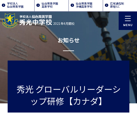
学校法人
仙台育英学園
仙台育英学園
広域通信制
仙台育英学園
高等学校
沖縄高等学校
課程ILC
2021年4月開校
お知らせ
秀光 グローバルリーダーシ
ップ研修【カナダ】