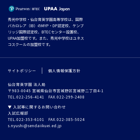
秀光中学校・仙台育英学園高等学校は、国際
バカロレア（IB）のMYP・DP認定校、ケンブ
リッジ国際認定校、BTECセンター設置校、
UPAA加盟校です。また、秀光中学校はユネス
コスクールの加盟校です。
サイトポリシー
個人情報保護方針
仙台育英学園 法人局
〒983-0045 宮城県仙台市宮城野区宮城野二丁目4-1
TEL.022-256-4141 FAX.022-299-2408
▼ 入試等に関するお問い合わせ
入試広報部
TEL.022-353-6101 FAX.022-385-5024
s.nyushi@sendaiikuei.ed.jp