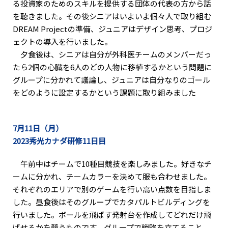
る投資家のためのスキルを提供する団体の代表の方から話
を聴きました。その後シニアはいよいよ個々人で取り組む
DREAM Projectの準備、ジュニアはデザイン思考、プロジ
ェクトの導入を行いました。
夕食後は、シニアは自分が外科医チームのメンバーだっ
たら2個の心臓を6人のどの人物に移植するかという問題に
グループに分かれて議論し、ジュニアは自分なりのゴール
をどのように設定するかという課題に取り組みました
7月11日（月）
2023秀光カナダ研修11日目
午前中はチームで10種目競技を楽しみました。好きなチ
ームに分かれ、チームカラーを決めて服も合わせました。
それぞれのエリアで別のゲームを行い高い点数を目指しま
した。昼食後はそのグループでカタパルトビルディングを
行いました。ボールを飛ばす発射台を作成してどれだけ飛
ばせるかを競うものです。グループで戦略を立てること