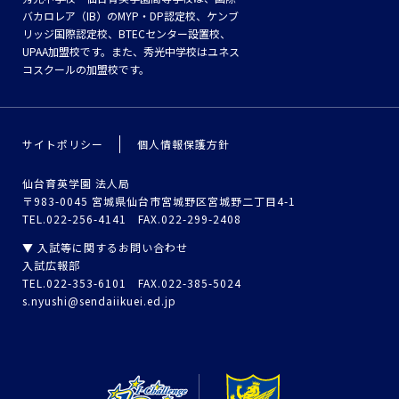
バカロレア（IB）のMYP・DP認定校、ケンブ
リッジ国際認定校、BTECセンター設置校、
UPAA加盟校です。また、秀光中学校はユネス
コスクールの加盟校です。
サイトポリシー
個人情報保護方針
仙台育英学園 法人局
〒983-0045 宮城県仙台市宮城野区宮城野二丁目4-1
TEL.022-256-4141 FAX.022-299-2408
▼ 入試等に関するお問い合わせ
入試広報部
TEL.022-353-6101 FAX.022-385-5024
s.nyushi@sendaiikuei.ed.jp