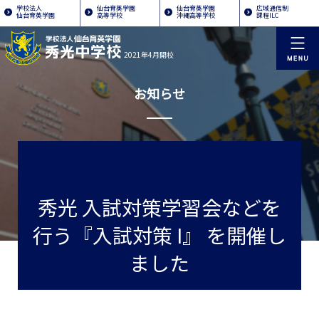
学校法人
仙台育英学園
仙台育英学園
広域通信制
仙台育英学園
高等学校
沖縄高等学校
課程ILC
2021年4月開校
お知らせ
秀光 入試対策学習会などを
行う『入試対策 I』 を開催し
ました