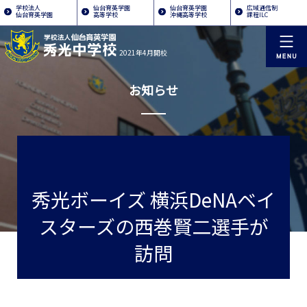
学校法人
仙台育英学園
仙台育英学園
広域通信制
仙台育英学園
高等学校
沖縄高等学校
課程ILC
2021年4月開校
お知らせ
秀光ボーイズ 横浜DeNAベイ
スターズの西巻賢二選手が
訪問