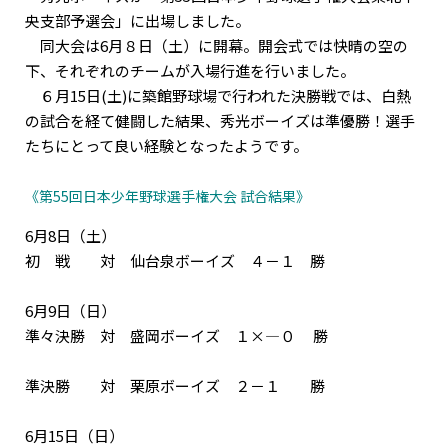
央支部予選会」に出場しました。
同大会は6月８日（土）に開幕。開会式では快晴の空の
下、それぞれのチームが入場行進を行いました。
６月15日(土)に築館野球場で行われた決勝戦では、白熱
の試合を経て健闘した結果、秀光ボーイズは準優勝！選手
たちにとって良い経験となったようです。
《第55回日本少年野球選手権大会 試合結果》
6月8日（土）
初 戦 対 仙台泉ボーイズ ４－１ 勝
6月9日（日）
準々決勝 対 盛岡ボーイズ １×―０ 勝
準決勝 対 栗原ボーイズ ２－１ 勝
6月15日（日）