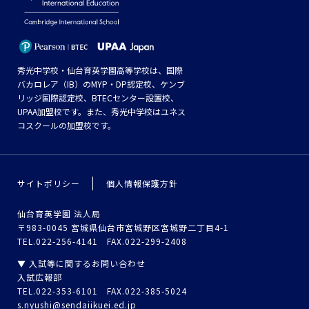
秀光中学校・仙台育英学園高等学校は、国際
バカロレア（IB）のMYP・DP認定校、ケンブ
リッジ国際認定校、BTECセンター設置校、
UPAA加盟校です。また、秀光中学校はユネス
コスクールの加盟校です。
サイトポリシー
個人情報保護方針
仙台育英学園 法人局
〒983-0045 宮城県仙台市宮城野区宮城野二丁目4-1
TEL.022-256-4141 FAX.022-299-2408
▼ 入試等に関するお問い合わせ
入試広報部
TEL.022-353-6101 FAX.022-385-5024
s.nyushi@sendaiikuei.ed.jp