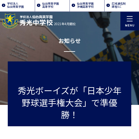
学校法人
仙台育英学園
仙台育英学園
広域通信制
仙台育英学園
高等学校
沖縄高等学校
課程ILC
2021年4月開校
お知らせ
秀光ボーイズが「日本少年
野球選手権大会」で準優
勝！