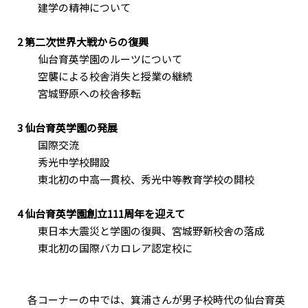
建学の精神について
2 第二次世界大戦からの復興
仙台育英学園のルーツについて
空襲による校舎消失と授業の継続
宮城野原への校舎移転
3 仙台育英学園の発展
国際交流
秀光中学校開設
東北初の中高一貫校、秀光中等教育学校の開校
4 仙台育英学園創立111周年を迎えて
東日本大震災と学園の復興、宮城野新校舎の落成
東北初の国際バカロレア認定校に
各コーナーの中では、箕浦さんが男子校時代の仙台育英