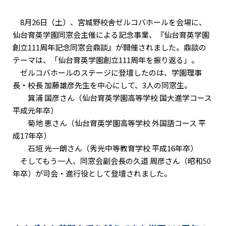
8月26日（土）、宮城野校舎ゼルコバホールを会場に、
仙台育英学園同窓会主催による記念事業、『仙台育英学園
創立111周年記念同窓会鼎談』が開催されました。鼎談の
テーマは、「仙台育英学園創立111周年を振り返る」。
ゼルコバホールのステージに登壇したのは、学園理事
長・校長 加藤雄彦先生を中心にして、3人の同窓生。
箕浦 国彦さん（仙台育英学園高等学校 国大進学コース
平成元年卒）
菊地 恵さん（仙台育英学園高等学校 外国語コース 平
成17年卒）
石垣 光一朗さん（秀光中等教育学校 平成16年卒）
そしてもう一人、同窓会副会長の久道 周彦さん（昭和50
年卒）が司会・進行役として登壇されました。