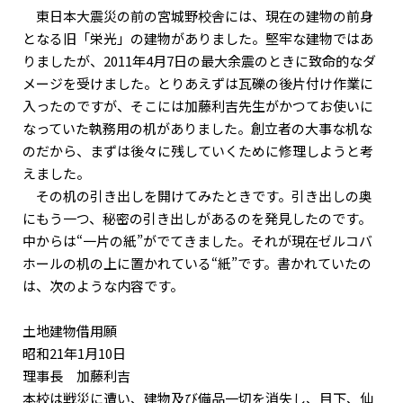
東日本大震災の前の宮城野校舎には、現在の建物の前身
となる旧「栄光」の建物がありました。堅牢な建物ではあ
りましたが、2011年4月7日の最大余震のときに致命的なダ
メージを受けました。とりあえずは瓦礫の後片付け作業に
入ったのですが、そこには加藤利吉先生がかつてお使いに
なっていた執務用の机がありました。創立者の大事な机な
のだから、まずは後々に残していくために修理しようと考
えました。
その机の引き出しを開けてみたときです。引き出しの奥
にもう一つ、秘密の引き出しがあるのを発見したのです。
中からは“一片の紙”がでてきました。それが現在ゼルコバ
ホールの机の上に置かれている“紙”です。書かれていたの
は、次のような内容です。
土地建物借用願
昭和21年1月10日
理事長 加藤利吉
本校は戦災に遭い、建物及び備品一切を消失し、目下、仙