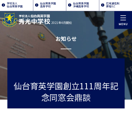
学校法人
仙台育英学園
仙台育英学園
広域通信制
仙台育英学園
高等学校
沖縄高等学校
課程ILC
2021年4月開校
お知らせ
仙台育英学園創立111周年記
念同窓会鼎談