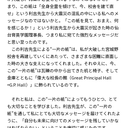
まり、この紙は「全身全霊を傾けて、今、校舎を建て直
せ」という利吉先生から大震災の混乱の中にいる私へのメ
ッセージなのではないかと。「この紙を見て、おまえ、何
を感じるか！」という利吉先生から大震災が起きた時の仙
台育英学園理事長、つまり私に宛てた強烈なメッセージだ
と思い至ったのです。
この利吉先生による“一片の紙”は、私が大破した宮城野
校舎を再建していくにあたって、さまざまな困難に直面し
た時の大きな支えになってくれました。それゆえに、今、
この“一片の紙”は瓦礫の中から出てきた机と椅子、そして
金庫とともに「偉大な校長の館（Great Principal Hall
=G.P. Hall）」に飾られているのです。
それと私は、この“一片の紙”によってもうひとつ、とて
も大切なことを学びました。利吉先生が、この“一片の
紙”を通して私にとても大切なメッセージを届けてくれたよ
うに、「自分も未来に向けてのメッセージを残していかな
ければならない」ということを痛切に感じたのです。