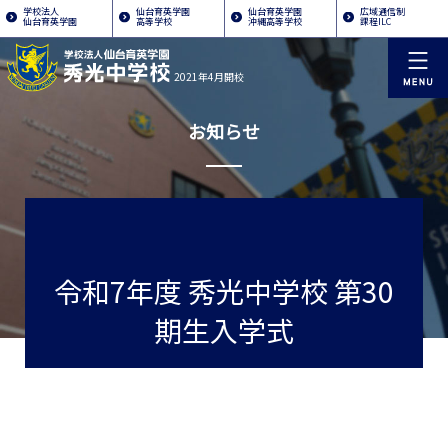
学校法人
仙台育英学園
仙台育英学園
広域通信制
仙台育英学園
高等学校
沖縄高等学校
課程ILC
2021年4月開校
お知らせ
令和7年度 秀光中学校 第30
期生入学式