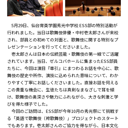
5月29日、仙台育英学園秀光中学校 ESS部の特別活動が
行われました。当日は歌舞伎俳優・中村壱太郎さんが来校
され、部員との初めての対面と、歌舞伎に関する特別なプ
レゼンテーションを行ってくださいました。
壱太郎さんは日本の伝統芸能・歌舞伎の第一線でご活躍
されています。当日、ゼルコバホールに集まったESS部員
たちに、今回は演目『車引』にまつわるお話を中心に、歌
舞伎の歴史や所作、演技に込められた意味について、わか
りやすく丁寧にお話しくださいました。直接お話を伺える
この貴重な機会に、生徒たちは真剣なまなざしで耳を傾
け、歌舞伎の奥深さや魅力にふれながら、大きな刺激と学
びを得た様子でした。
今回のご訪問は、ESS部が今年10月の秀光祭にて挑戦す
る「英語で歌舞伎（袴歌舞伎）」プロジェクトのスタート
でもあります。壱太郎さんのご協力を得ながら、日本文化