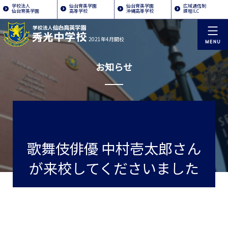
学校法人
仙台育英学園
仙台育英学園
広域通信制
仙台育英学園
高等学校
沖縄高等学校
課程ILC
2021年4月開校
お知らせ
歌舞伎俳優 中村壱太郎さん
が来校してくださいました