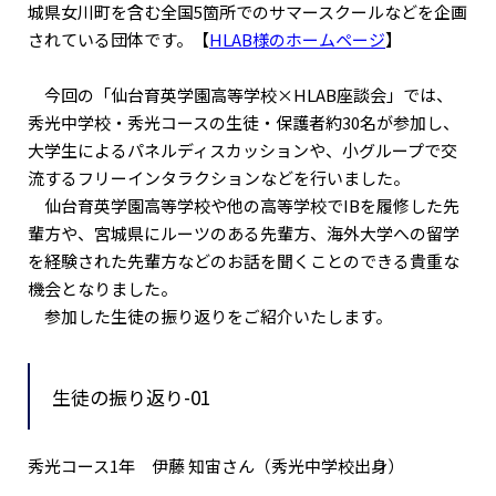
城県女川町を含む全国5箇所でのサマースクールなどを企画
されている団体です。【
HLAB様のホームページ
】
今回の「仙台育英学園高等学校×HLAB座談会」では、
秀光中学校・秀光コースの生徒・保護者約30名が参加し、
大学生によるパネルディスカッションや、小グループで交
流するフリーインタラクションなどを行いました。
仙台育英学園高等学校や他の高等学校でIBを履修した先
輩方や、宮城県にルーツのある先輩方、海外大学への留学
を経験された先輩方などのお話を聞くことのできる貴重な
機会となりました。
参加した生徒の振り返りをご紹介いたします。
生徒の振り返り-01
秀光コース1年 伊藤 知宙さん（秀光中学校出身）