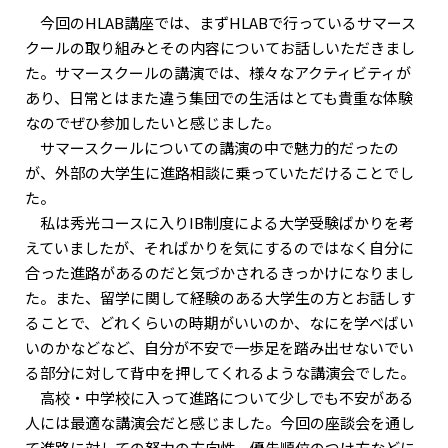
今回のHLAB講座では、まずHLABで行っているサマース
クールの取り組みとその内容についてお話しいただきまし
た。サマースクールの講演では、様々なアクティビティが
あり、日常とはまた違う集団での生活はとても貴重な体験
なのでぜひ参加したいと感じました。
サマースクールについての講演の中で魅力的だったの
が、外部の大学生に進路相談に乗っていただけることでし
た。
私は秀光コースに入りIB制度による大学受験ばかりを考
えていましたが、そればかりを気にするのではなく自分に
合った進路があるのだと気づかされるきっかけになりまし
た。また、留学に関して経験のある大学生の方とお話しす
ることで、どれくらいの時期がいいのか、なにを学べばい
いのかなどなど、自分が不安で一歩足を踏み出せないでい
る部分に対して背中を押してくれるような講演会でした。
高校・中学校に入って進路について少しでも不安がある
人には最適な講演会だと感じました。今回の座談会を通し
て進路に対しての努力の方向性、優先順位のつけ方などに