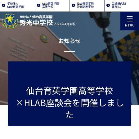
学校法人
仙台育英学園
仙台育英学園
広域通信制
仙台育英学園
高等学校
沖縄高等学校
課程ILC
2021年4月開校
お知らせ
仙台育英学園高等学校
×HLAB座談会を開催しまし
た