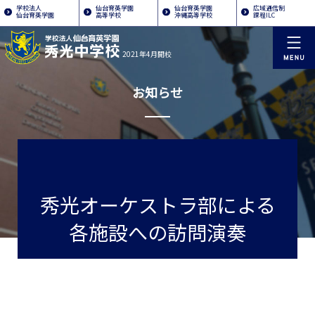
学校法人
仙台育英学園
仙台育英学園
広域通信制
仙台育英学園
高等学校
沖縄高等学校
課程ILC
2021年4月開校
お知らせ
秀光オーケストラ部による
各施設への訪問演奏