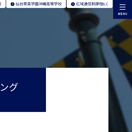
校
仙台育英学園
沖縄高等学校
広域通信制
課程ILC
キング