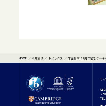
HOME
お知らせ
トピックス
学園創立111周年記念 ケー
サ
仙台
〒9
TEL
▼ 