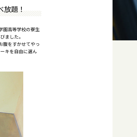
べ放題！
英学園高等学校の寮生
並びました。
お腹をすかせてやっ
ケーキを自由に選ん