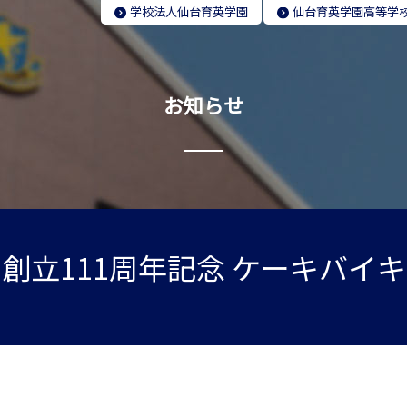
学校法人
仙台育英学園
仙台育英学園
高等学
お知らせ
創立111周年記念 ケーキバイ