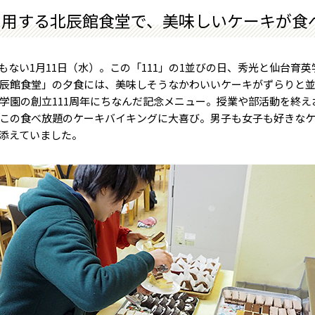
利用する北辰館食堂で、美味しいケーキが食
ない1月11日（水）。この「111」の1並びの日、秀光と仙台育
辰館食堂」の夕食には、美味しそうなかわいいケーキがずらりと
園の創立111周年にちなんだ記念メニュー。授業や部活動を終え
この食べ放題のケーキバイキングに大喜び。男子も女子も好きな
添えていました。