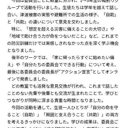
今回は委員会ごとに教室に分かれ、1～3年生の縦割りグ
ループで活動を行いました。生徒たちは学年を越えて話し
合い、津波被害の実態や避難所での生活の様子、「自助」
と「共助」の違いについて意見を交わしました。
特に、「想定を超える災害に備えることの大切さ」や
「地域で助け合う力が命をつないだこと」など、これまで
の防災訓練だけでは実感しきれなかった点を深く学ぶ機会
となりました。
後半のワークでは、「家に帰ったらすぐに始めたい備
え」や「自分たちの委員会でできる行動」について考え、
最後に各委員会の委員長が“アクション宣言”としてオンラ
インで発表しました。
どの教室でも活発な意見交換が行われ、これまで話した
ことのない先輩や後輩とも交流が生まれたことで、学びと
つながりが同時に深まる貴重な時間となりました。
今回の活動を通して、生徒一人ひとりが「自分の命を守
ること（自助）」「周囲と支え合うこと（共助）」の両方
を考えるきっかけになりました。学びの成果は、委員会ご