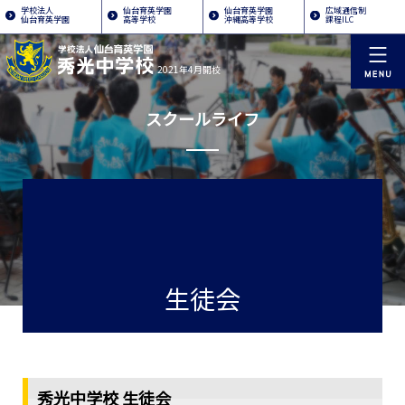
学校法人
仙台育英学園
仙台育英学園
広域通信制
仙台育英学園
高等学校
沖縄高等学校
課程ILC
2021年4月開校
スクールライフ
生徒会
秀光中学校 生徒会