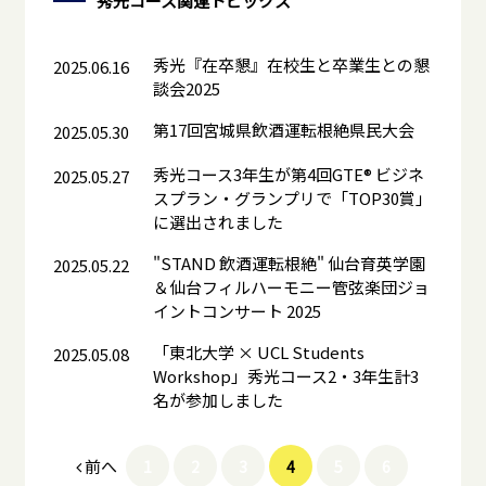
秀光コース
関連トピックス
秀光『在卒懇』在校生と卒業生との懇
2025.06.16
談会2025
第17回宮城県飲酒運転根絶県民大会
2025.05.30
秀光コース3年生が第4回GTE® ビジネ
2025.05.27
スプラン・グランプリで「TOP30賞」
に選出されました
"STAND 飲酒運転根絶" 仙台育英学園
2025.05.22
＆仙台フィルハーモニー管弦楽団ジョ
イントコンサート 2025
「東北大学 × UCL Students
2025.05.08
Workshop」秀光コース2・3年生計3
名が参加しました
前へ
1
2
3
4
5
6