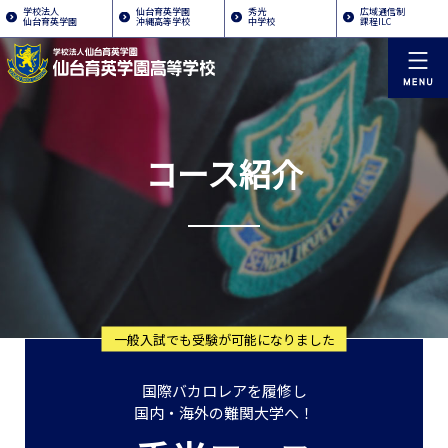
学校法人
仙台育英学園
秀光
広域通信制
仙台育英学園
沖縄高等学校
中学校
課程ILC
コース紹介
一般入試でも受験が可能になりました
国際バカロレアを履修し
国内・海外の難関大学へ！