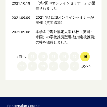
『第2回IBオンラインセミナー』が開
2021.10.18
催されました
2021 第1回IBオンラインセミナーが
2021.09.09
開催《質問追加》
本学園で海外協定大学18校（英国・
2021.09.06
米国）の学校推薦型選抜(指定校推薦)
の枠を獲得しました
前へ
11
12
13
14
15
16
次へ
17
18
19
20
…
23
Pengenalan Course