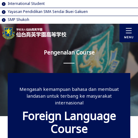
International Student
Yayasan Pendidikan SMA Sendai Ikuei Gakuen
SMP Shukoh
Pengenalan Course
Mengasah kemampuan bahasa dan membuat
landasan untuk terbang ke masyarakat
internasional
Foreign Language
Course