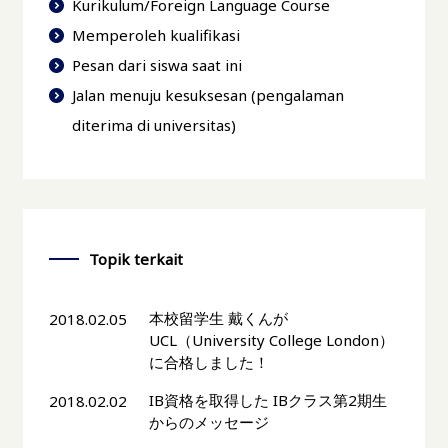
Kurikulum/Foreign Language Course
Memperoleh kualifikasi
Pesan dari siswa saat ini
Jalan menuju kesuksesan (pengalaman
diterima di universitas)
Topik terkait
本校留学生 戴くんが
2018.02.05
UCL（University College London）
に合格しました！
IB資格を取得した IBクラス第2期生
2018.02.02
からのメッセージ