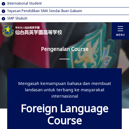
International Student
Yayasan Pendidikan SMA Sendai Ikuei Gakuen
SMP Shukoh
Pengenalan Course
Mengasah kemampuan bahasa dan membuat
landasan untuk terbang ke masyarakat
internasional
Foreign Language
Course