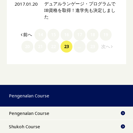
デュアルランゲージ・プログラムで
2017.01.20
IB資格を取得！進学先も決定しまし
た
前へ
14
15
16
17
18
19
次へ
20
21
22
23
…
23
Pengenalan Course
Pengenalan Course
Shukoh Course