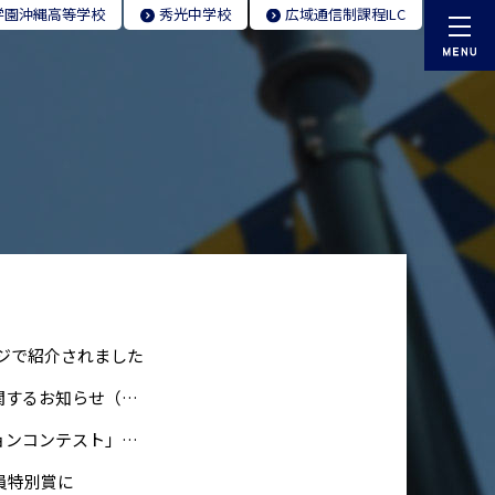
学園
沖縄高等学校
秀光
中学校
広域通信制
課程ILC
ージで紹介されました
卒業アルバム記載データ（氏名・写真）の漏洩のおそれに関するお知らせ（第一報）
秀光コース生徒4名が「第1回高校生日本語プレゼンテーションコンテスト」に参加
査員特別賞に