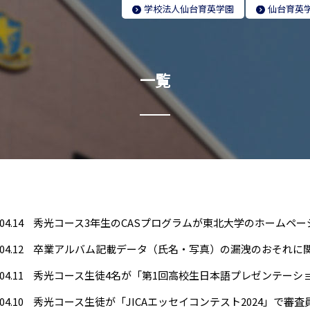
学校法人
仙台育英学園
仙台育英
一覧
04.14
秀光コース3年生のCASプログラムが東北大学のホームペ
04.12
04.11
04.10
秀光コース生徒が「JICAエッセイコンテスト2024」で審