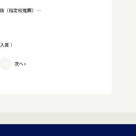
本学園で海外・国内あわせて670大学を超える学校推薦型選抜（指定校推薦）の枠を獲得しています。
位入賞！
次へ
58