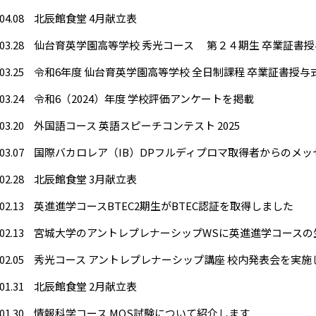
04.08
北辰館食堂 4月献立表
03.28
仙台育英学園高等学校 秀光コース 第２４期生 卒業証書授
03.25
令和6年度 仙台育英学園高等学校 全日制課程 卒業証書授与
03.24
令和6（2024）年度 学校評価アンケートを掲載
03.20
外国語コース 英語スピーチコンテスト 2025
03.07
国際バカロレア（IB）DPフルディプロマ取得者からのメッセ
02.28
北辰館食堂 3月献立表
02.13
英進進学コースBTEC2期生がBTEC認証を取得しました
02.13
02.05
秀光コース アントレプレナーシップ講座 校内発表会を実施
01.31
北辰館食堂 2月献立表
01.30
情報科学コース MOS試験について紹介します