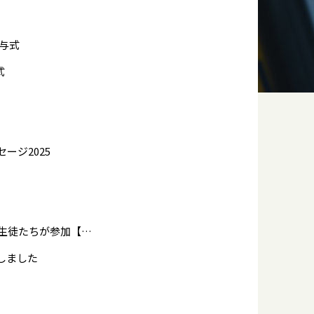
与式
式
ージ2025
宮城大学のアントレプレナーシップWSに英進進学コースの生徒たちが参加【2/13更新】
しました