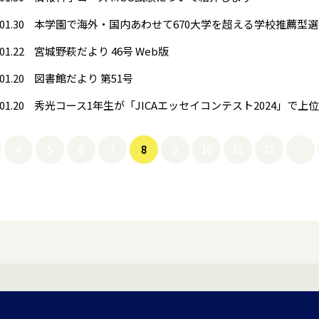
01.30
01.22
宮城野萩だより 46号 Web版
01.20
図書館だより 第51号
01.20
秀光コース1年生が「JICAエッセイコンテスト2024」で上
4
5
6
7
8
9
10
11
12
…