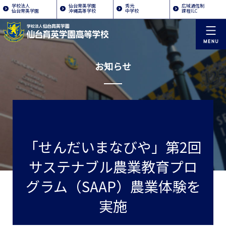
学校法人
仙台育英学園
秀光
広域通信制
仙台育英学園
沖縄高等学校
中学校
課程ILC
お知らせ
「せんだいまなびや」第2回
サステナブル農業教育プロ
グラム（SAAP）農業体験を
実施