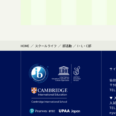
HOME
スクールライフ
部活動
I・L・C部
サ
仙台
〒9
TEL
▼ 
入
TEL
nyu