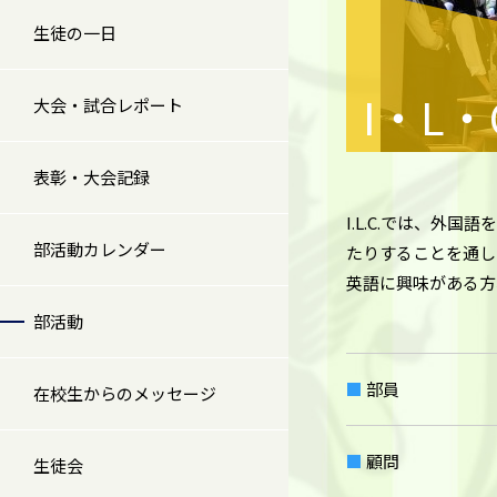
生徒の一日
I・L・
大会・試合レポート
表彰・大会記録
I.L.C.では、
部活動カレンダー
たりすることを通し
英語に興味がある方
部活動
部員
在校生からのメッセージ
顧問
生徒会