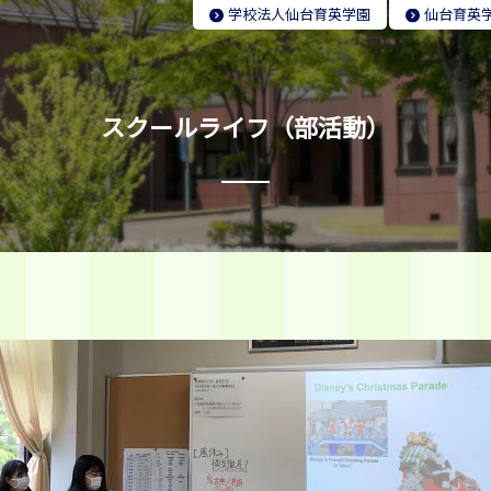
学校法人
仙台育英学園
仙台育英
スクールライフ（部活動）