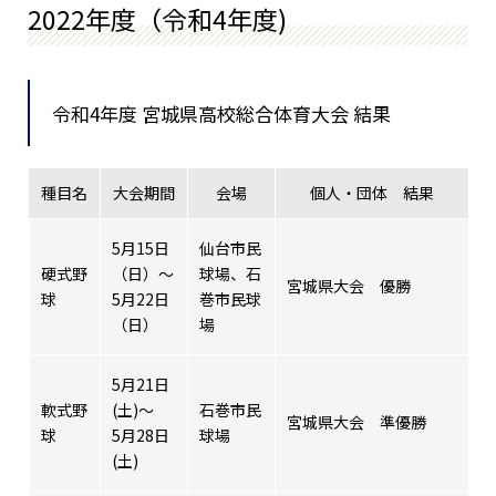
2022年度（令和4年度)
令和4年度 宮城県高校総合体育大会 結果
種目名
大会期間
会場
個人・団体 結果
5月15日
仙台市民
硬式野
（日）～
球場、石
宮城県大会 優勝
球
5月22日
巻市民球
（日）
場
5月21日
軟式野
(土)～
石巻市民
宮城県大会 準優勝
球
5月28日
球場
(土)