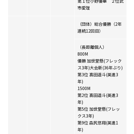
第１位小野優華 ２位武
市愛理
（団体）総合優勝（2年
連続12回目）
（長距離個人）
800M
優勝 加世堂懸(フレック
ス3年)大会新(36年ぶり)
第3位 髙田遥斗(英進3
年)
1500M
第2位 髙田遥斗(英進3
年)
第5位 加世堂懸(フレッ
クス3年)
第9位 森尻悠翔(英進1
年)