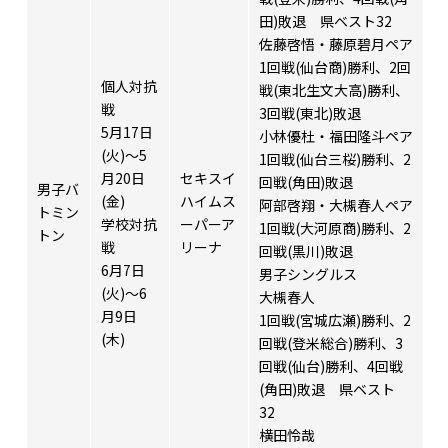
田)敗退 県ベスト32
佐藤啓悟・藤原碧月ペア
1回戦(仙台商)勝利、2回
個人対抗
戦(東北生文大高)勝利、
戦
3回戦(東北)敗退
5月17日
小林優杜・福田隆斗ペア
(火)～5
1回戦(仙台三桜)勝利、2
月20日
セキスイ
回戦(角田)敗退
男子バ
(金)
ハイムス
阿部啓翔・大槻春人ペア
トミン
学校対抗
ーパーア
1回戦(大河原商)勝利、2
トン
戦
リーナ
回戦(黒川)敗退
6月7日
男子シングルス
(火)～6
大槻春人
月9日
1回戦(宮城広瀬)勝利、2
(木)
回戦(登米総合)勝利、3
回戦(仙台)勝利、4回戦
(角田)敗退 県ベスト
32
横田怜哉