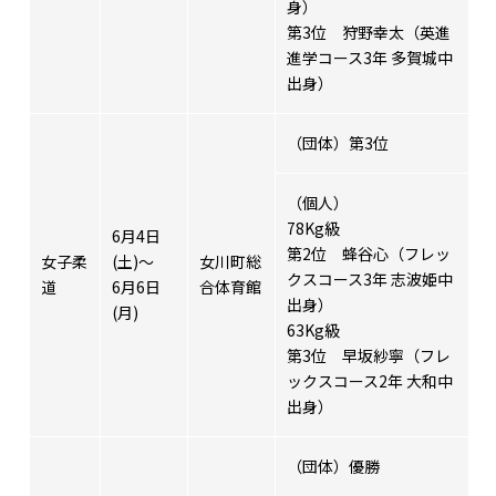
身）
第3位 狩野幸太（英進
進学コース3年 多賀城中
出身）
（団体）第3位
（個人）
78Kg級
6月4日
第2位 蜂谷心（フレッ
女子柔
(土)～
女川町総
クスコース3年 志波姫中
道
6月6日
合体育館
出身）
(月)
63Kg級
第3位 早坂紗寧（フレ
ックスコース2年 大和中
出身）
（団体）優勝