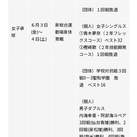
（団体）１回戦敗退
６月３日
泉総合運
（個人）女子シングルス
女子卓
(金)～
動場泉体
➀青木夢奈（２年フレッ
球
４日(土)
育館
クスコース）ベスト32
②樫崎歌（２年技能開発
コース）１回戦敗退
（団体）学校対抗戦３回
戦0－3聖和学園 敗
退 ベスト16
（個人）
男子ダブルス
内海幸喜・阿部海斗ペア
1回戦(仙台青陵)勝利、2
回戦(泉松陵)勝利、3回
戦(登米)勝利、4回戦(角