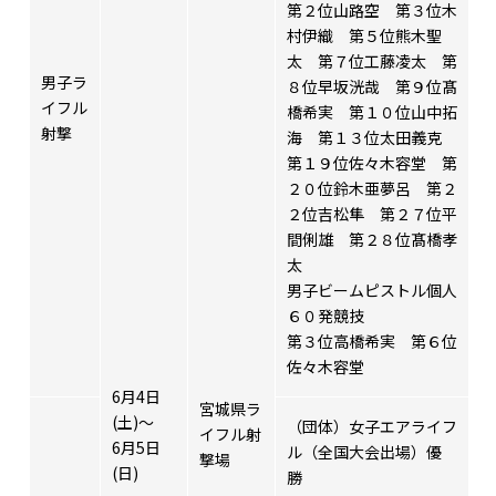
第２位山路空 第３位木
村伊織 第５位熊木聖
太 第７位工藤凌太 第
男子ラ
８位早坂洸哉 第９位髙
イフル
橋希実 第１０位山中拓
射撃
海 第１３位太田義克
第１９位佐々木容堂 第
２０位鈴木亜夢呂 第２
２位吉松隼 第２７位平
間俐雄 第２８位髙橋孝
太
男子ビームピストル個人
６０発競技
第３位高橋希実 第６位
佐々木容堂
6月4日
宮城県ラ
(土)～
（団体）女子エアライフ
イフル射
6月5日
ル（全国大会出場）優
撃場
(日)
勝