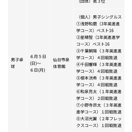
（団体）第３位
（個人）男子シングルス
➀浅野和磨（3年英進進
学コース）ベスト16
②星晴智（1年英進進学
コース）ベスト16
③千葉朝陽（３年英進進
６月５日
学コース）４回戦敗退
男子卓
仙台市泉
(日)～
④千田響輝（３年英進進
球
体育館
６日(月)
学コース）４回戦敗退
⑤根本洸希（３年英進進
学コース）４回戦敗退
⑥和泉亮太（１年英進進
学コース）２回戦敗退
⑦小野寺昂太（３年英進
進学コース）１回戦敗退
⑧大沼光翼（２年フレッ
クスコース）１回戦敗退