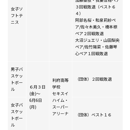
加藤亜依・我妻佳穏ペア
３回戦敗退（ベスト６
女子ソ
４）
フトテ
阿部名桜・和泉莉紗ペ
ニス
ア/佐々木美久・橋本椋
ペア２回戦敗退
大沼ジュエリ・山田梨央
ペア/佐竹陽菜・佐藤琴
心ペア１回戦敗退
男子バ
スケッ
（団体）２回戦敗退
利府高等
トボー
６月３日
学校
ル
(金)～
セキスイ
6月6日
ハイム・
女子バ
(月)
スーパー
スケッ
アリーナ
（団体）ベスト１６
トボー
ル