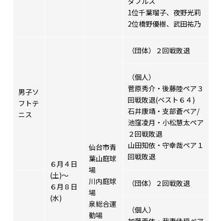
ダブルス
1位千葉瑠子、夜野光莉
2位橋野優樹、武田祐乃
（団体）２回戦敗退
（個人）
菅原秀介・後藤陸ペア３
男子ソ
回戦敗退(ベスト６４)
フトテ
石井康靖・支部蒼ペア/
ニス
池窪凌月・小松慧太ペア
２回戦敗退
山田知依・守幸哉ペア１
仙台市青
回戦敗退
葉山庭球
６月４日
場
(土)～
川内庭球
（団体）２回戦敗退
６月８日
場
(水)
泉総合運
（個人）
動場