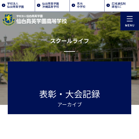
学校法人
仙台育英学園
秀光
広域通信制
仙台育英学園
沖縄高等学校
中学校
課程ILC
スクールライフ
表彰・大会記録
アーカイブ