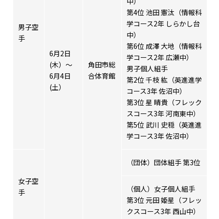
中）
第4位 池田 憲汰（情報科
学コース2年 しらかし台
男子空
中）
手
第6位 成澤 大地（情報科
6月2日
学コース2年 広瀬中）
(木）～
角田市総
男子個人組手
6月4日
合体育館
第2位 千枝 紘（英進進学
(土）
コース3年 佐沼中）
第3位 星 晴貴（フレック
スコース3年 河南東中）
第5位 武川 史穏（英進進
学コース3年 佐沼中）
（団体）団体組手 第3位
女子空
（個人）女子個人組手
手
第3位 元田 姫星（フレッ
クスコース3年 西山中）