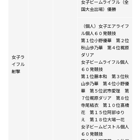
女子ビームライフル（全
国大会出場）優勝
（個人）女子エアライフ
ル個人６０発競技
第１位小野優華 第２位
秋山歩乃華 第４位梶原
ダリア
女子ラ
女子ビームライフル個人
イフル
６０発競技
射撃
第１位藤本和 第３位秋
山歩乃華 第４位小野優
華 第５位武市愛理 第
７位梶原ダリア 第８位
寺尾結衣 第１０位髙橋
花 第１５位阿部ゆり
え 第１８位大場一花
女子ビームピストル個人
６０発競技