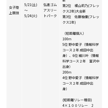
新
5/21(土)
弘進ゴム
第2位 橘山莉乃(フレッ
女子陸
～
アスリー
クス2年)大会新
上競技
5/24(火)
トパーク
第3位 佐藤柚優(フレッ
クス1年)
（短距離個人）
100ｍ
5位 野中愛子（情報科学
コース２年 成田中出
身）、6位 細川叶（情報
科学コース２年 富沢中
出身）
200ｍ
4位 野中愛子（情報科学
コース２年 成田中出
身）
(短距離リレー種目)
4×１００リレー 2