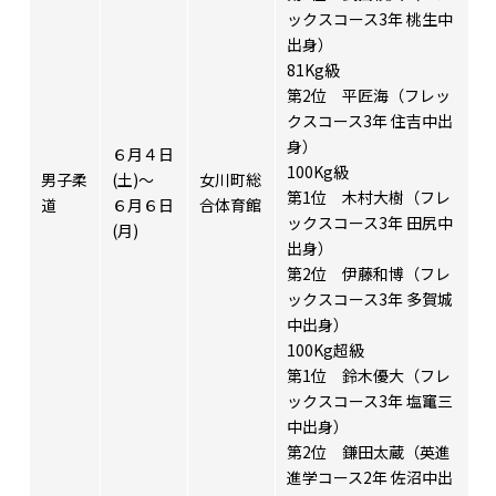
ックスコース3年 桃生中
出身）
81Kg級
第2位 平匠海（フレッ
クスコース3年 住吉中出
身）
６月４日
100Kg級
男子柔
(土)～
女川町総
第1位 木村大樹（フレ
道
６月６日
合体育館
ックスコース3年 田尻中
(月)
出身）
第2位 伊藤和博（フレ
ックスコース3年 多賀城
中出身）
100Kg超級
第1位 鈴木優大（フレ
ックスコース3年 塩竃三
中出身）
第2位 鎌田太蔵（英進
進学コース2年 佐沼中出