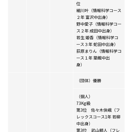
位
細川叶（情報科学コース
２年 富沢中出身）
野中愛子（情報科学コー
ス２年 成田中出身）
若生 姫香（情報科学コ
ース３年 蛇田中出身）
荻原まりん（情報科学コ
ース１年 築館中出
身）
（団体）優勝
（個人）
73Kg級
第3位 佐々木俠峨（フ
レックスコース1年 若柳
中出身）
第3位 武山頼人（フレ