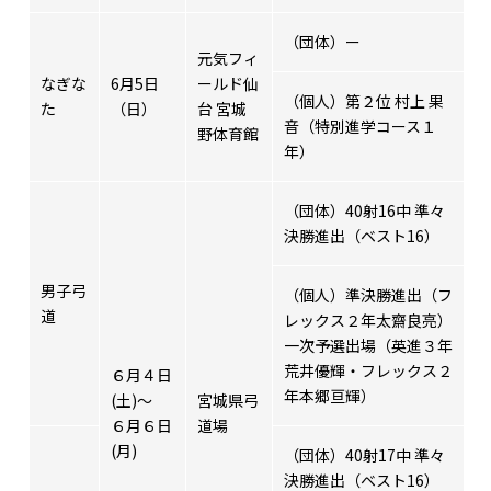
（団体）ー
元気フィ
なぎな
6月5日
ールド仙
（個人）第２位 村上 果
た
（日）
台 宮城
音（特別進学コース１
野体育館
年）
（団体）40射16中 準々
決勝進出（ベスト16）
男子弓
（個人）準決勝進出（フ
道
レックス２年太齋良亮）
一次予選出場（英進３年
荒井優輝・フレックス２
６月４日
年本郷亘輝）
(土)～
宮城県弓
６月６日
道場
(月)
（団体）40射17中 準々
決勝進出（ベスト16）