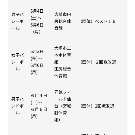
6月4日
男子バ
大崎市田
(土)～
レーボ
尻総合体
（団体）ベスト１６
6月6日
ール
育館
（月）
大崎市三
6月3日
女子バ
本木体育
(金)～
レーボ
館
（団体）２回戦敗退
6月6日
ール
田尻総合
(月)
体育館
元気フィ
６月４日
男子ハ
ールド仙
(土)～
ンドボ
台（宮城
（団体）1回戦敗退
６月６日
ール
野体育
(月)
館）