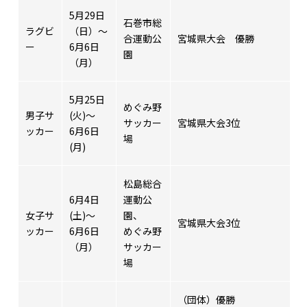
5月29日
石巻市総
ラグビ
（日）～
合運動公
宮城県大会 優勝
ー
6月6日
園
（月）
5月25日
めぐみ野
男子サ
(火)～
サッカー
宮城県大会3位
ッカー
6月6日
場
(月)
松島総合
6月4日
運動公
女子サ
(土)～
園、
宮城県大会3位
ッカー
6月6日
めぐみ野
（月）
サッカー
場
（団体）優勝