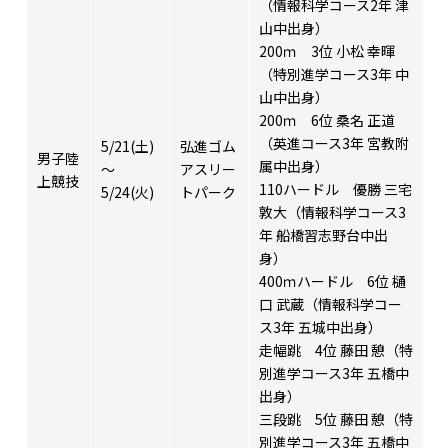
（情報科学コース2年 津
山中出身）
200ｍ 3位 小松 幸暉
（特別進学コース3年 中
山中出身）
200ｍ 6位 桑名 正道
（英進コース3年 宮教附
5/21(土)
弘進ゴム
男子陸
属中出身）
～
アスリー
上競技
110ハードル 優勝 三宅
5/24(火)
トパーク
敦大（情報科学コース3
年 船橋習志野台中出
身）
400ｍハードル 6位 樋
口 武蔵（情報科学コー
ス3年 五城中出身）
走幅跳 4位 藤田 憩（特
別進学コース3年 五橋中
出身）
三段跳 5位 藤田 憩（特
別進学コース3年 五橋中