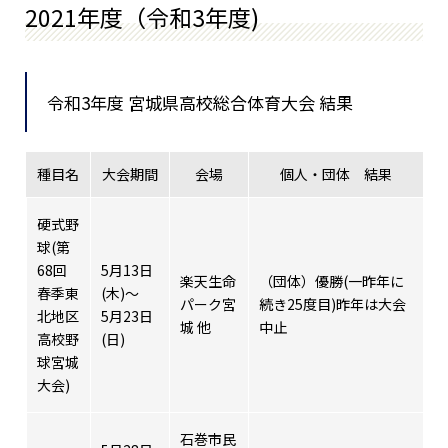
2021年度（令和3年度)
令和3年度 宮城県高校総合体育大会 結果
種目名
大会期間
会場
個人・団体 結果
硬式野
球(第
68回
5月13日
楽天生命
（団体）優勝(一昨年に
春季東
(木)～
パーク宮
続き25度目)昨年は大会
北地区
5月23日
城 他
中止
高校野
(日)
球宮城
大会)
石巻市民