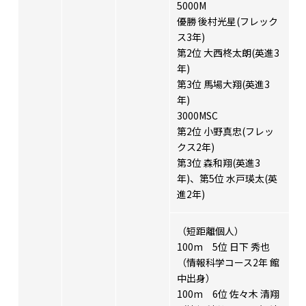
5000M
優勝 後村光星(フレック
ス3年)
第2位 大西柊太朗(英進3
年)
第3位 馬場大翔(英進3
年)
3000MSC
第2位 小野真忠(フレッ
クス2年)
第3位 森和翔(英進3
年)、第5位 水戸瑛太(英
進2年)
（短距離個人）
100m 5位 日下 秀也
（情報科学コース2年 館
中出身）
100m 6位 佐々木 清翔