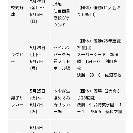
5月28日
球場
軟式野
(金）～
（団体）優勝(11大会ぶ
仙台商業
球
6月6日
り10度目)
高校グラ
(日)
ウンド
（団体）優勝(25年連続
5月29日
セイホク
29度目)
ラグビ
(土)～
パーク石
スーパーシード 準決
ー
6月7日
巻フット
勝 164ー０ 利府高
(月)
ボール場
校
決勝 89－0 佐沼高校
5月25日
みやぎ生
（団体）優勝（2大会ぶ
男子サ
(火)～
協めぐみ
り28度目）
ッカー
6月7日
野サッカ
決勝 仙台育英学園 １
(火)
ー場
－１ PK6-5 聖和学園
6月5日