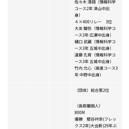
佐々木 清翔（情報科学
コース2年 津山中出
身）
４×400リレー 3位
大友 駿弥（情報科学コ
ース3年 広瀬中出身）
樋口 武蔵（情報科学コ
ース3年 五城中出身）
遠藤 孔宥（情報科学コ
ース3年 五城中出身）
竹内 允心（英進コース3
年 中野中出身）
（団体）総合第2位
（長距離個人）
800M
優勝 壁谷衿奈(フレッ
クス2年)大会新(29年ぶ