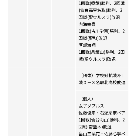
1回戦(築館)勝利、2回戦
(仙台高専名取)勝利、3
回戦(聖ウルスラ)敗退
内海幸喜
1回戦(古川学園)勝利、2
回戦(聖和)敗退
阿部海翔
1回戦(泉館山)勝利、2回
戦(聖ウルスラ)敗退
（団体）学校対抗戦2回
戦０－３名取北高校敗退
（個人）
女子ダブルス
佐藤優来・石頭采奈ペア
1回戦(仙台向山)勝利、2
回戦(常盤木)敗退
畠山三梨花・佐藤心寧ペ