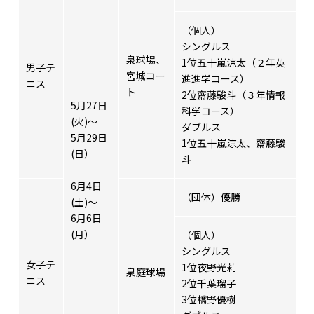
（個人）
シングルス
泉球場、
1位五十嵐涼太（２年英
男子テ
宮城コー
進進学コース）
ニス
ト
2位齋藤駿斗（３年情報
5月27日
科学コース）
(火)～
ダブルス
5月29日
1位五十嵐涼太、齋藤駿
(日）
斗
6月4日
（団体）優勝
(土)～
6月6日
(月）
（個人）
シングルス
女子テ
1位夜野光莉
泉庭球場
ニス
2位千葉瑠子
3位橋野優樹