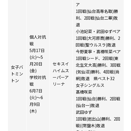
ア
1回戦(仙台高専名取)勝
利、2回戦(仙台二華)敗
退
小池妃菜・武田ゆずペア
個人対抗
1回戦(大河原商)勝利、2
戦
回戦(聖ウルスラ)敗退
5月17日
今野夏寧・髙橋咲菜ペア
(火)～5
1回戦シード、2回戦(東
月20日
セキスイ
北生文大高)勝利、3回戦
女子バ
(金)
ハイムス
(気仙沼)勝利、4回戦(尚
トミン
学校対抗
ーパーア
絅)敗退 県ベスト32
トン
戦
リーナ
女子シングルス
6月7日
髙橋咲菜
(火)～6
1回戦(仙台)勝利、2回戦
月9日
(仙台一)敗退
(木)
武田ゆず
1回戦(岩出山)勝利、2回
戦((常盤木)敗退