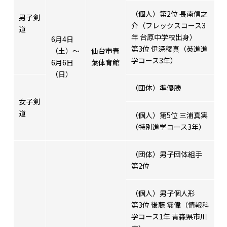
（個人）第2位 長南信之
男子剣
介（フレックスコース3
道
年 台原中学校出身）
6月4日
第3位 伊深稜真（英進進
（土）～
仙台市青
学コース3年）
6月6日
葉体育館
（日）
（団体）準優勝
女子剣
道
（個人）第5位 三浦真実
（特別進学コース3年）
（団体）男子団体組手
第2位
（個人）男子個人形
第3位 後藤 零偉（情報科
学コース1年 青森県市川