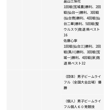
畠山三梨花
1回戦(宮城農)勝利、2回
戦(仙台一)勝利、3回戦
(仙台商)勝利、4回戦(仙
台二華)勝利、5回戦(聖
ウルスラ)敗退 県ベスト
16
佐藤心寧
1回戦(仙台三)勝利、2回
戦(黒川)勝利、3回戦(宮
城一)勝利、4回戦(泉)敗
退 県ベスト32
（団体）男子ビームライ
フル（全国大会出場）優
勝
（個人）男子ビームライ
フル個人６０発競技