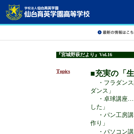
『宮城野萩だより』Vol.16
T
opics
■充実の「
・フラダンス
ダンス」
・卓球講座…
した」
・パン工房講
作り」
・パソコン講