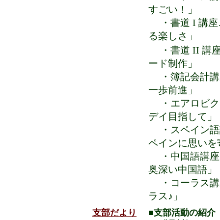
すごい！」
・書道 I 講
る楽しさ」
・書道 II 
ード制作」
・簿記会計講
一歩前進」
・エアロビク
デイ目指して」
・スペイン語
ペインに思いを
・中国語講座
奥深い中国語」
・コーラス講
ラス♪」
支部だより
■支部活動の紹介