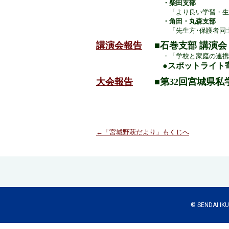
・柴田支部
「より良い学習・生
・角田・丸森支部
「
先生方･保護者同
講演会報告
■石巻支部 講演会
・「学校と家庭の連携
●スポットライト
大会報告
■第32回宮城県私
←「宮城野萩だより」もくじへ
© SENDAI IKUE