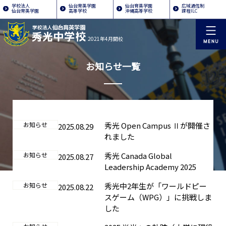
学校法人
仙台育英学園
仙台育英学園
広域通信制
仙台育英学園
高等学校
沖縄高等学校
課程ILC
2021年4月開校
お知らせ一覧
お知らせ
秀光 Open Campus Ⅱが開催さ
2025.08.29
れました
お知らせ
秀光 Canada Global
2025.08.27
Leadership Academy 2025
お知らせ
秀光中2年生が「ワールドピー
2025.08.22
スゲーム（WPG）」に挑戦しま
した