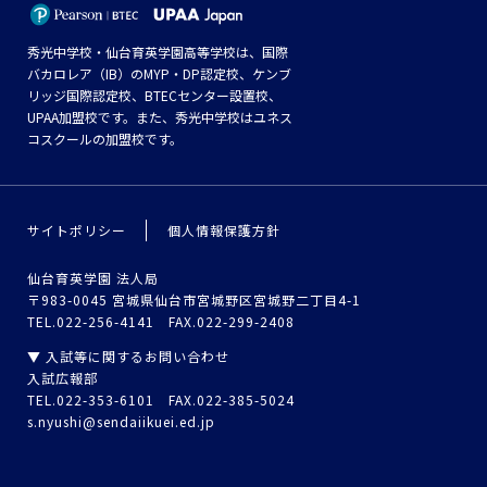
秀光中学校・仙台育英学園高等学校は、国際
バカロレア（IB）のMYP・DP認定校、ケンブ
リッジ国際認定校、BTECセンター設置校、
UPAA加盟校です。また、秀光中学校はユネス
コスクールの加盟校です。
サイトポリシー
個人情報保護方針
仙台育英学園 法人局
〒983-0045 宮城県仙台市宮城野区宮城野二丁目4-1
TEL.022-256-4141 FAX.022-299-2408
▼ 入試等に関するお問い合わせ
入試広報部
TEL.022-353-6101 FAX.022-385-5024
s.nyushi@sendaiikuei.ed.jp