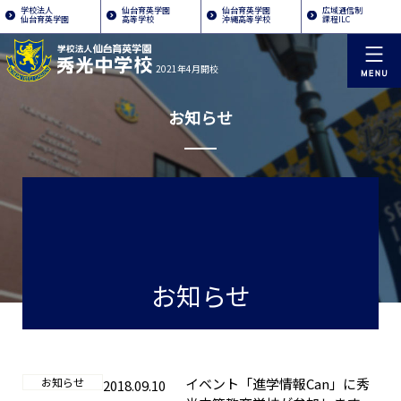
学校法人
仙台育英学園
仙台育英学園
広域通信制
仙台育英学園
高等学校
沖縄高等学校
課程ILC
2021年4月開校
お知らせ
お知らせ
お知らせ
イベント「進学情報Can」に秀
2018.09.10