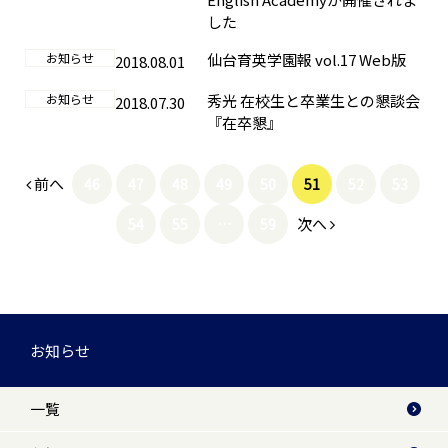
した
お知らせ
仙台育英学園報 vol.17 Web版
2018.08.01
お知らせ
秀光 在校生と卒業生との懇談会
2018.07.30
『在卒懇』
前へ
46
47
48
49
50
51
52
53
次へ
54
55
…
59
お知らせ
一覧