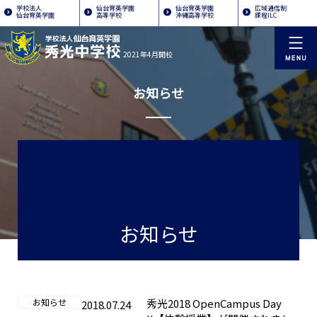
学校法人
仙台育英学園
仙台育英学園
広域通信制
仙台育英学園
高等学校
沖縄高等学校
課程ILC
2021年4月開校
お知らせ
お知らせ
お知らせ
秀光2018 OpenCampus Day
2018.07.24