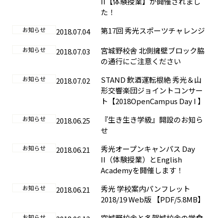
II【体験授業】が開催されまし
た！
お知らせ
第17回 秀光スポーツチャレンジ
2018.07.04
お知らせ
宮城野校舎 北側擁壁ブロック脇
2018.07.03
の通行にご注意ください
お知らせ
STAND 飲酒運転根絶 秀光＆山
2018.07.02
形交響楽団ジョイントコンサー
ト【2018OpenCampus Day I 】
お知らせ
『生き生き学級』開設のお知ら
2018.06.25
せ
お知らせ
秀光オープンキャンパス Day
2018.06.21
II（体験授業）とEnglish
Academyを開催します！
お知らせ
秀光 学校案内パンフレット
2018.06.21
2018/19 Web版 【PDF/5.8MB】
お知らせ
宮城野校舎と多賀城校舎の学食