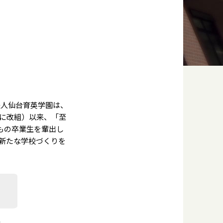
法人仙台育英学園は、
塾に改組）以来、「至
もの卒業生を輩出し
、新たな学校づくりを