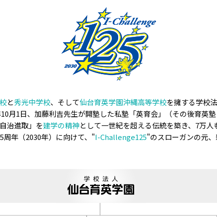
校
と
秀光中学校
、そして
仙台育英学園沖縄高等学校
を擁する学校
5）年10月1日、加藤利吉先生が開塾した私塾「英育会」（その後育英
自治進取」を
建学の精神
として一世紀を超える伝統を築き、7万人
5周年（2030年）に向けて、"
I-Challenge125
"のスローガンの元