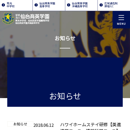
秀光
仙台育英学園
仙台育英学園
広域通信制
中学校
高等学校
沖縄高等学校
課程ILC
お知らせ
お知らせ
お知らせ
ハワイホームステイ研修【英進
2018.06.12