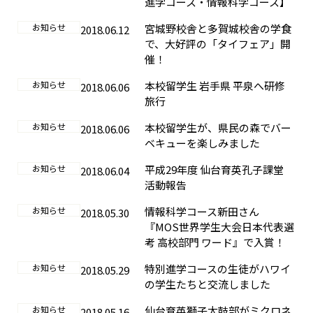
進学コース・情報科学コース】
お知らせ
宮城野校舎と多賀城校舎の学食
2018.06.12
で、大好評の「タイフェア」開
催！
お知らせ
本校留学生 岩手県 平泉へ研修
2018.06.06
旅行
お知らせ
本校留学生が、県民の森でバー
2018.06.06
ベキューを楽しみました
お知らせ
平成29年度 仙台育英孔子課堂
2018.06.04
活動報告
お知らせ
情報科学コース新田さん
2018.05.30
『MOS世界学生大会日本代表選
考 高校部門 ワード』で入賞！
お知らせ
特別進学コースの生徒がハワイ
2018.05.29
の学生たちと交流しました
お知らせ
仙台育英獅子太鼓部がミクロネ
2018.05.16