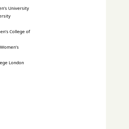
n’s University
rsity
n’s College of
n Women’s
llege London