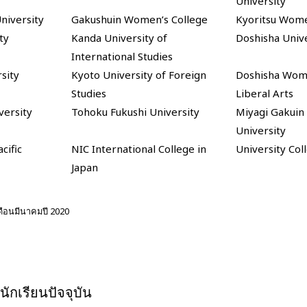
University
iversity
Gakushuin Women’s College
Kyoritsu Wome
ty
Kanda University of
Doshisha Unive
International Studies
sity
Kyoto University of Foreign
Doshisha Wome
Studies
Liberal Arts
versity
Tohoku Fukushi University
Miyagi Gakui
University
cific
NIC International College in
University Co
Japan
เดือนมีนาคมปี 2020
ักเรียนปัจจุบัน