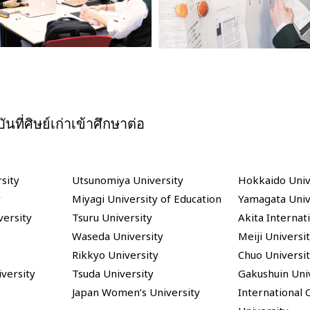
นที่ศิษย์เก่าเข้าศึกษาต่อ
sity
Utsunomiya University
Hokkaido Univ
y
Miyagi University of Education
Yamagata Univ
versity
Tsuru University
Akita Internat
Waseda University
Meiji Universi
Rikkyo University
Chuo Universi
versity
Tsuda University
Gakushuin Uni
Japan Women’s University
International 