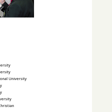
ersity
ersity
ional University
ty
ty
versity
Christian