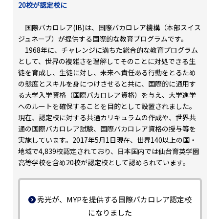
20校が認定校に
国際バカロレア(IB)は、国際バカロレア機構（本部スイス
ジュネーブ）が提供する国際的な教育プログラムです。
1968年に、チャレンジに満ちた総合的な教育プログラム
として、世界の複雑さを理解してそのことに対処できる生
徒を育成し、生徒に対し、未来へ責任ある行動をとるため
の態度とスキルを身につけさせると共に、国際的に通用す
る大学入学資格（国際バカロレア資格）を与え、大学進学
へのルートを確保することを目的として設置されました。
現在、認定校に対する共通カリキュラムの作成や、世界共
通の国際バカロレア試験、国際バカロレア資格の授与等を
実施しています。2017年5月1日現在、世界140以上の国・
地域で4,839校認定されており、日本国内では仙台育英学園
高等学校を含め20校が認定校として認められています。
秀光が、MYPを提供する国際バカロレア認定校
になりました