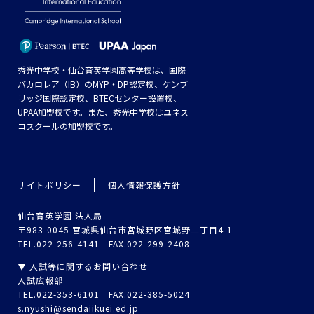
秀光中学校・仙台育英学園高等学校は、国際
バカロレア（IB）のMYP・DP認定校、ケンブ
リッジ国際認定校、BTECセンター設置校、
UPAA加盟校です。また、秀光中学校はユネス
コスクールの加盟校です。
サイトポリシー
個人情報保護方針
仙台育英学園 法人局
〒983-0045 宮城県仙台市宮城野区宮城野二丁目4-1
TEL.022-256-4141 FAX.022-299-2408
▼ 入試等に関するお問い合わせ
入試広報部
TEL.022-353-6101 FAX.022-385-5024
s.nyushi@sendaiikuei.ed.jp