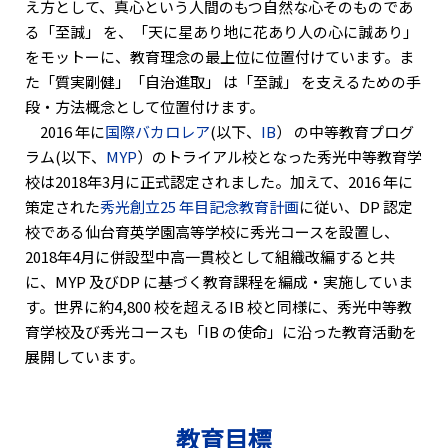
え方として、真心という人間のもつ自然な心そのものであ
る「至誠」 を、「天に星あり地に花あり人の心に誠あり」
をモットーに、教育理念の最上位に位置付けています。ま
た「質実剛健」「自治進取」 は「至誠」 を支えるための手
段・方法概念として位置付けます。
2016 年に
国際バカロレア
(以下、
IB
） の中等教育プログ
ラム(以下、
MYP
）のトライアル校となった秀光中等教育学
校は2018年3月に正式認定されました。加えて、2016 年に
策定された
秀光創立25 年目記念教育計画
に従い、DP 認定
校である仙台育英学園高等学校に秀光コースを設置し、
2018年4月に併設型中高一貫校として組織改編すると共
に、MYP 及びDP に基づく教育課程を編成・実施していま
す。世界に約4,800 校を超えるIB 校と同様に、秀光中等教
育学校及び秀光コースも「IB の使命」に沿った教育活動を
展開しています。
教育目標