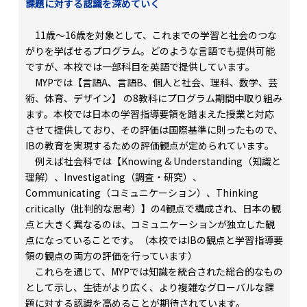
課題に対する認識を深めていく
11歳～16歳を対象として、これまでの学習と社会のつな
がりを学ばせるプログラム。どのような言語でも提供可能
ですが、本校では一部科目を英語で提供しています。
MYPでは【言語A、言語B、個人と社会、理科、数学、芸
術、体育、デザイン】 の8教科にプログラム期間中取り組み
ます。本校では日本の学習指導要領を踏まえた授業と対応
させて提供しており、その評価は国際基準に則ったもので、
IBの教育を実現するための評価観点が定められています。
例えば社会科では【Knowing & Understanding（知識と
理解）、Investigating（調査・研究）、
Communicating（コミュニケーション）、Thinking
critically（批判的な思考）】の4観点で構成され、日本の観
点と大きく異なるのは、コミュニケーションが独立した観
点になっていることです。（本校ではIBの観点と学習指導要
領の観点の両方の評価を行っています）
これらを通じて、MYPでは知識を統合された総合的なもの
として示し、生徒がより広く、より複雑なグローバルな課
題に対する認識を高めることが期待されています。