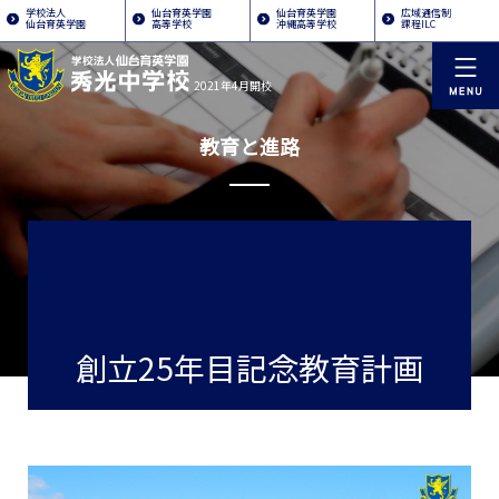
学校法人
仙台育英学園
仙台育英学園
広域通信制
仙台育英学園
高等学校
沖縄高等学校
課程ILC
2021年4月開校
教育と進路
創立25年目記念教育計画