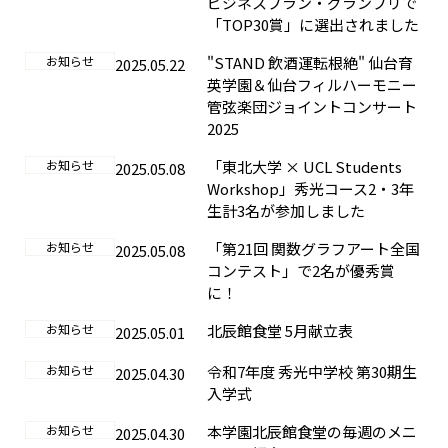
ビジネスプラン・グランプリで
「TOP30賞」に選出されました
お知らせ
"STAND 飲酒運転根絶" 仙台育
2025.05.22
英学園＆仙台フィルハーモニー
管弦楽団ジョイントコンサート
2025
お知らせ
「東北大学 × UCL Students
2025.05.08
Workshop」秀光コース2・3年
生計3名が参加しました
お知らせ
「第21回 関数グラフアート全国
2025.05.08
コンテスト」で2名が優秀賞
に！
お知らせ
北辰館食堂 5月献立表
2025.05.01
お知らせ
令和7年度 秀光中学校 第30期生
2025.04.30
入学式
お知らせ
本学園北辰館食堂の毎週のメニ
2025.04.30