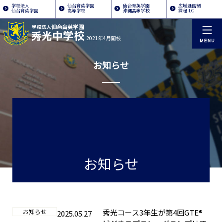
学校法人
仙台育英学園
仙台育英学園
広域通信制
仙台育英学園
高等学校
沖縄高等学校
課程ILC
2021年4月開校
お知らせ
お知らせ
お知らせ
秀光コース3年生が第4回GTE®
2025.05.27