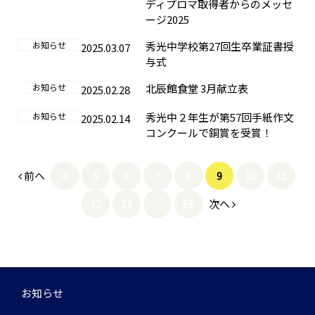
ディプロマ取得者からのメッセ
ージ2025
お知らせ
秀光中学校第27回生卒業証書授
2025.03.07
与式
お知らせ
北辰館食堂 3月献立表
2025.02.28
お知らせ
秀光中２年生が第57回手紙作文
2025.02.14
コンクールで銅賞を受賞！
前へ
4
5
6
7
8
9
10
11
次へ
12
13
…
59
お知らせ