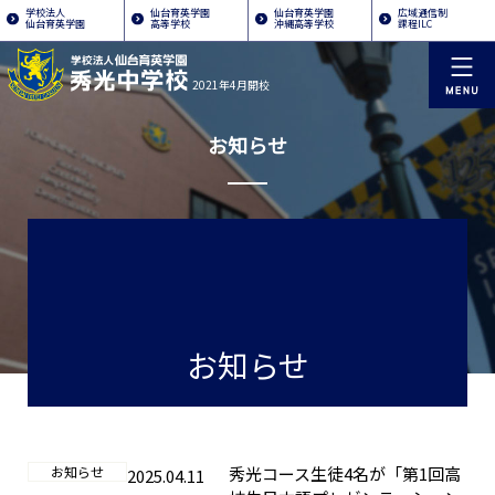
学校法人
仙台育英学園
仙台育英学園
広域通信制
仙台育英学園
高等学校
沖縄高等学校
課程ILC
2021年4月開校
お知らせ
お知らせ
お知らせ
秀光コース生徒4名が「第1回高
2025.04.11