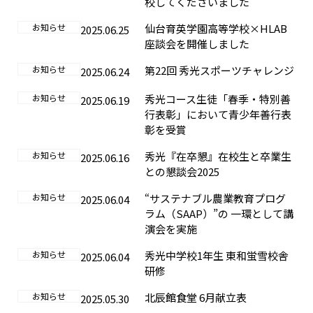
校してくださいました
お知らせ
仙台育英学園高等学校×HLAB
2025.06.25
座談会を開催しました
お知らせ
第22回 秀光スポーツチャレンジ
2025.06.24
お知らせ
秀光コース生徒「春季・特別善
2025.06.19
行表彰」において青少年善行表
彰を受賞
お知らせ
秀光『在卒懇』在校生と卒業生
2025.06.16
との懇談会2025
お知らせ
“サステナブル農業教育プログ
2025.06.04
ラム（SAAP）”の 一環として講
演会を実施
お知らせ
秀光中学校1年生 東和蛍雪校舎
2025.06.04
研修
お知らせ
北辰館食堂 6月献立表
2025.05.30