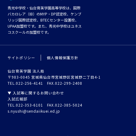
秀光中学校・仙台育英学園高等学校は、国際
バカロレア（IB）のMYP・DP認定校、ケンブ
リッジ国際認定校、BTECセンター設置校、
UPAA加盟校です。また、秀光中学校はユネス
コスクールの加盟校です。
サイトポリシー
個人情報保護方針
仙台育英学園 法人局
〒983-0045 宮城県仙台市宮城野区宮城野二丁目4-1
TEL.022-256-4141 FAX.022-299-2408
▼ 入試等に関するお問い合わせ
入試広報部
TEL.022-353-6101 FAX.022-385-5024
s.nyushi@sendaiikuei.ed.jp