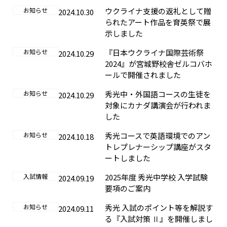
お知らせ
ウクライナ支援の返礼として贈
2024.10.30
られたアート作品を育英祭で展
示しました
お知らせ
『日本ウクライナ国際芸術祭
2024.10.29
2024』が宮城野校舎ゼルコバホ
ールで開催されました
お知らせ
秀光中・外国語コースの生徒を
2024.10.29
対象にカナダ講演会が行われま
した
お知らせ
秀光コースで英語環境でのアン
2024.10.18
トレプレナーシップ講座がスタ
ートしました
入試情報
2025年度 秀光中学校 入学試験
2024.09.19
要項のご案内
お知らせ
秀光 入試のポイント等を解説す
2024.09.11
る『入試対策 Ⅱ』を開催しまし