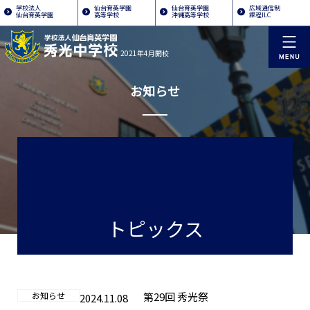
学校法人
仙台育英学園
仙台育英学園
広域通信制
仙台育英学園
高等学校
沖縄高等学校
課程ILC
2021年4月開校
お知らせ
トピックス
お知らせ
第29回 秀光祭
2024.11.08