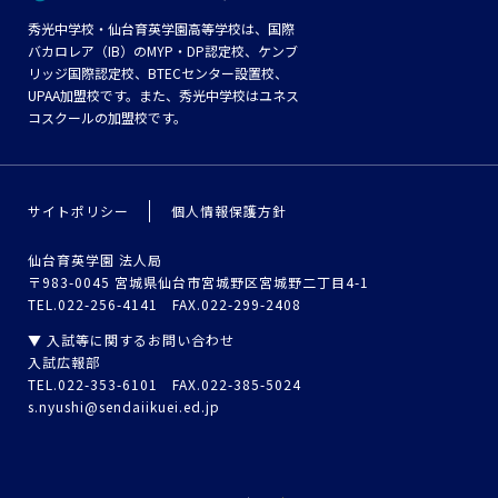
秀光中学校・仙台育英学園高等学校は、国際
バカロレア（IB）のMYP・DP認定校、ケンブ
リッジ国際認定校、BTECセンター設置校、
UPAA加盟校です。また、秀光中学校はユネス
コスクールの加盟校です。
サイトポリシー
個人情報保護方針
仙台育英学園 法人局
〒983-0045 宮城県仙台市宮城野区宮城野二丁目4-1
TEL.022-256-4141 FAX.022-299-2408
▼ 入試等に関するお問い合わせ
入試広報部
TEL.022-353-6101 FAX.022-385-5024
s.nyushi@sendaiikuei.ed.jp