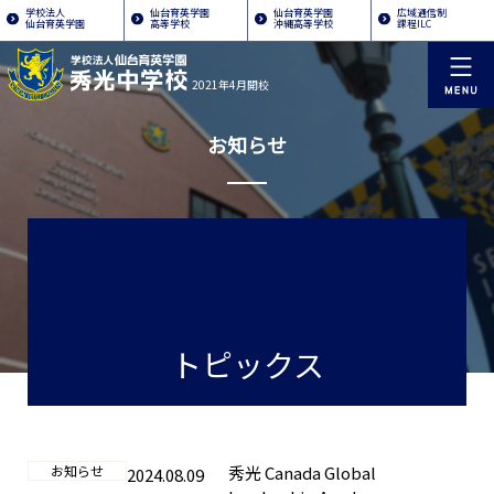
学校法人
仙台育英学園
仙台育英学園
広域通信制
仙台育英学園
高等学校
沖縄高等学校
課程ILC
2021年4月開校
お知らせ
トピックス
お知らせ
秀光 Canada Global
2024.08.09