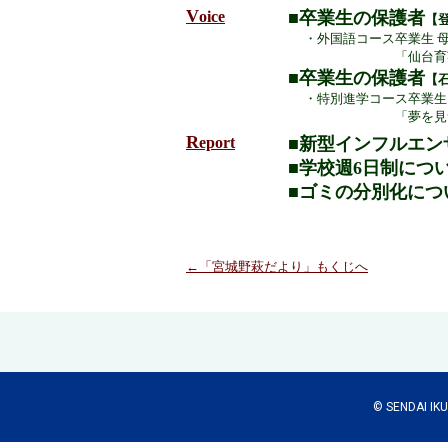
V
oice
■卒業生の保護者
【
・外国語コース卒業生
「
仙台育
■卒業生の保護者
【
・特別進学コース卒業生
「夢を見つけるた
R
eport
■
新型インフルエン
■
学校週6日制につ
■
ゴミの分別化につ
←「宮城野萩だより」もくじへ
© SENDAI IKUE