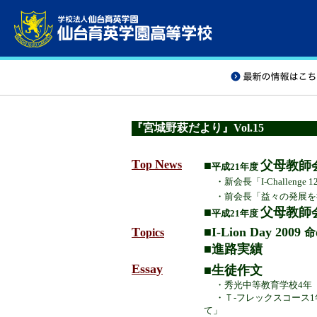
『宮城野萩だより』Vol.15
T
N
op
ews
■
父母教師
平成21年度
・新会長
「
I-Challeng
・前会長「
益々の発展を
■
父母教師
平成21年度
T
■I-Lion Day 2009
opics
命
■
進路実績
Essay
■生徒作文
・秀光中等教育学校4年
・
Ｔ-フレックスコース
て」