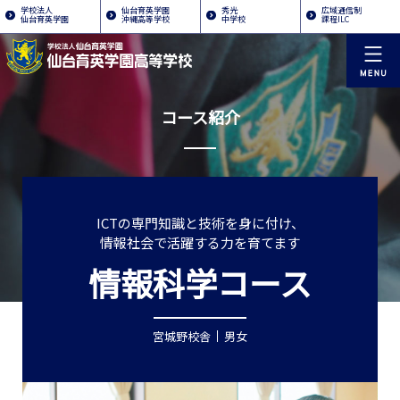
学校法人
仙台育英学園
秀光
広域通信制
仙台育英学園
沖縄高等学校
中学校
課程ILC
コース紹介
ICTの専門知識と技術を身に付け、
情報社会で活躍する力を育てます
情報科学コース
宮城野校舎
男女