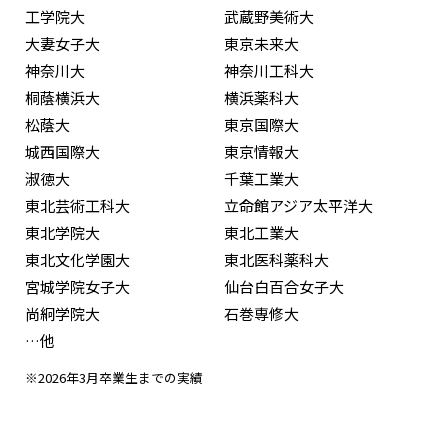
工学院大
武蔵野美術大
大妻女子大
東京未来大
神奈川大
神奈川工科大
桐蔭横浜大
横浜薬科大
松蔭大
東京国際大
城西国際大
東京情報大
淑徳大
千葉工業大
東北芸術工科大
立命館アジア太平洋大
東北学院大
東北工業大
東北文化学園大
東北医科薬科大
宮城学院女子大
仙台白百合女子大
尚絅学院大
石巻専修大
…他
※2026年3月卒業生までの実績