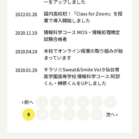
ーをアップしました
国内高校初！「Class for Zoom」を授
2022.01.28
業で導入開始しました
情報科学コース MOS・情報処理検定
2020.11.19
試験合格者
本校でオンライン授業の取り組みが始
2020.04.24
まっています
キラリ☆Sweat&Smile Vol.9 仙台育
2020.01.29
英学園高等学校 情報科学コース 阿部
くん・榊原くんをUPしました
前へ
3
4
5
6
7
8
次へ
9
10
11
12
…
12