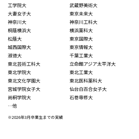
工学院大
武蔵野美術大
大妻女子大
東京未来大
神奈川大
神奈川工科大
桐蔭横浜大
横浜薬科大
松蔭大
東京国際大
城西国際大
東京情報大
淑徳大
千葉工業大
東北芸術工科大
立命館アジア太平洋大
東北学院大
東北工業大
東北文化学園大
東北医科薬科大
宮城学院女子大
仙台白百合女子大
尚絅学院大
石巻専修大
…他
※2026年3月卒業生までの実績