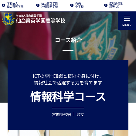
学校法人
仙台育英学園
秀光
広域通信制
仙台育英学園
沖縄高等学校
中学校
課程ILC
コース紹介
ICTの専門知識と技術を身に付け、
情報社会で活躍する力を育てます
情報科学コース
宮城野校舎
男女