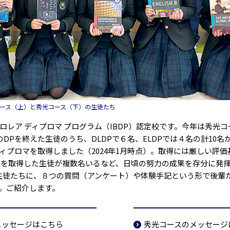
コース（上）と秀光コース（下）の生徒たち
レア ディプロマ プログラム（IBDP）認定校です。今年は秀光
のDPを終えた生徒のうち、DLDPで６名、ELDPでは４名の計10
ィプロマを取得しました（2024年1月時点）。取得には厳しい評
以上を取得した生徒が複数名いるなど、日頃の努力の成果を存分に発
生徒たちに、８つの質問（アンケート）や体験手記という形で後輩
。ご紹介します。
メッセージはこちら
秀光コースのメッセージ