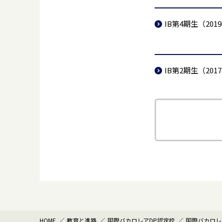
IB第4期生（201
IB第2期生（201
HOME
教育と進路
国際バカロレアDP認定校
国際バカロレ