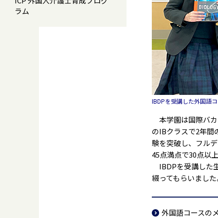
ICP 外国人介護士育成プログ
ラム
IBDPを受講した外国語
本学園は国際バカロ
のIBクラスで2年間
験を突破し、フルデ
45点満点で30点
IBDPを受講した
綴ってもらいました
外国語コースの