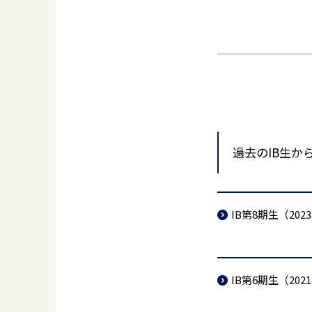
過去のIB生か
IB第8期生（202
IB第6期生（202