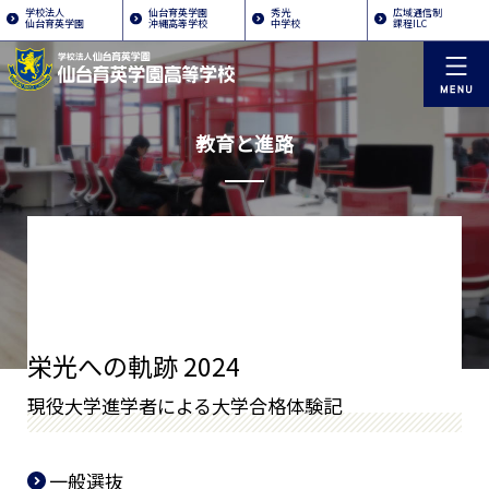
学校法人
仙台育英学園
秀光
広域通信制
仙台育英学園
沖縄高等学校
中学校
課程ILC
教育と進路
栄光への軌跡 2024
現役大学進学者による大学合格体験記
一般選抜