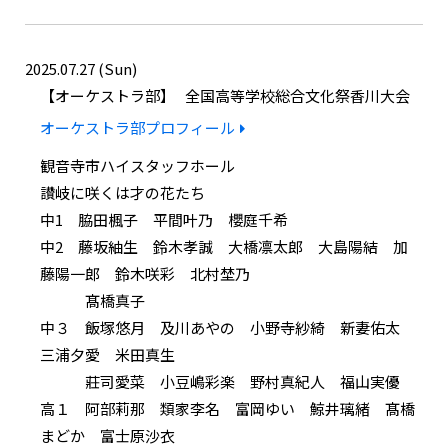
2025.07.27 (Sun)
オーケストラ部
全国高等学校総合文化祭香川大会
オーケストラ部プロフィール
観音寺市ハイスタッフホール
讃岐に咲くは才の花たち
中1 脇田楓子 平間叶乃 櫻庭千希
中2 藤坂紬生 鈴木孝誠 大橋凛太郎 大島陽結 加
藤陽一郎 鈴木咲彩 北村埜乃
髙橋真子
中３ 飯塚悠月 及川あやの 小野寺紗綺 新妻佑太
三浦夕愛 米田真生
莊司愛菜 小豆嶋彩楽 野村真紀人 福山実優
高１ 阿部莉那 類家李名 富岡ゆい 鯨井璃緒 髙橋
まどか 富士原沙衣