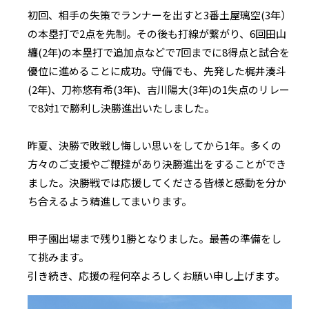
初回、相手の失策でランナーを出すと3番土屋璃空(3年）
の本塁打で2点を先制。その後も打線が繋がり、6回田山
纏(2年)の本塁打で追加点などで7回までに8得点と試合を
優位に進めることに成功。守備でも、先発した梶井湊斗
(2年)、刀祢悠有希(3年)、吉川陽大(3年)の1失点のリレー
で8対1で勝利し決勝進出いたしました。
昨夏、決勝で敗戦し悔しい思いをしてから1年。多くの
方々のご支援やご鞭撻があり決勝進出をすることができ
ました。決勝戦では応援してくださる皆様と感動を分か
ち合えるよう精進してまいります。
甲子園出場まで残り1勝となりました。最善の準備をし
て挑みます。
引き続き、応援の程何卒よろしくお願い申し上げます。