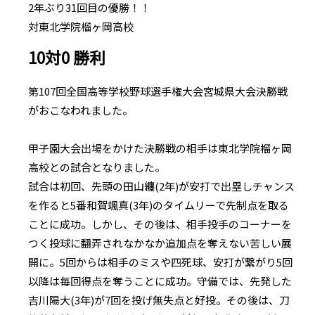
2年ぶり31回目の優勝！！
対東北学院榴ヶ岡高校
10対0 勝利
第107回全国高等学校野球選手権大会宮城県大会決勝戦
がおこなわれました。
甲子園大会出場をかけた決勝戦の相手は東北学院榴ヶ岡
高校との試合となりました。
試合は初回、先頭の田山纏(2年)が安打で出塁しチャンス
を作ると5番和賀颯真(3年)のタイムリーで先制点を取る
ことに成功。しかし、その後は、相手投手のコーナーを
つく投球に翻弄されなかなか追加点を奪えない苦しい展
開に。5回からは相手のミスや四死球、安打が繋がり5回
以降は毎回得点を奪うことに成功。守備では、先発した
吉川陽大(3年)が7回を投げ無失点と好投。その後は、刀