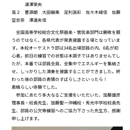
涌澤茉央
高２ 曹源朗 大田継美 足利眞彩 佐々木綾佳 佐藤
空衣奈 澤邉央佳
全国高等学校総合文化祭器楽・管弦楽部門は勝敗を競
うのではなく、各県代表が発表披露する場となっていま
す。本校オーケストラ部は34名出場部員の内、6名が初
心者。前日の練習での状態は本調子ではありませんでし
たが、本番では部員全員、全集中でエネルギーを集結さ
せ、しっかりした演奏を披露することができました。終
わった後の部員の表情のすばらしさといったら！
素晴らしい体験でした。
参加にあたり多大なるご支援をいただいた、加藤雄彦
理事長・校長先生、加藤聖一沖縄校・秀光中学校校長先
生、部員の公欠等練習へのご協力下さった先生方、感謝
申し上げます。