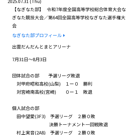
2025.07.31 (Thu)
なぎなた部
令和7年度全国高等学校総合体育大会な
ぎなた競技大会／第64回全国高等学校なぎなた選手権大
会
なぎなた部プロフィール
出雲だんだんとまとアリーナ
7月31日～8月3日
団体試合の部 予選リーグ敗退
対甲府昭和高校(山梨) １ー０ 勝利
対宮崎南高校(宮崎) ０ー１ 敗退
個人試合の部
田中望愛(3F3) 予選リーグ ２勝０敗
決勝トーナメント一回戦敗退
村上実音(2A8) 予選リーグ ２勝０敗