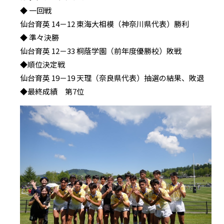
◆ 一回戦
仙台育英 14－12 東海大相模（神奈川県代表）勝利
◆ 準々決勝
仙台育英 12－33 桐蔭学園（前年度優勝校）敗戦
◆順位決定戦
仙台育英 19－19 天理（奈良県代表）抽選の結果、敗退
◆最終成績 第7位