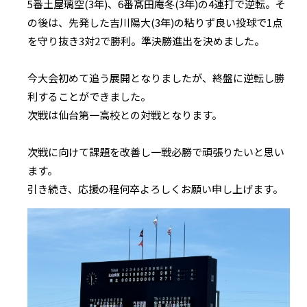
5番土屋璃空(3年)、6番髙田庵冬(3年)の4連打で逆転。そ
の後は、先発した吉川陽大(3年)の粘りず良い投球で1点
を守り抜き3対2で勝利。準決勝進出を決めました。
今大会初めて追う展開となりましたが、終盤に逆転し勝
利することができました。
次戦は仙台第一高校との対戦となります。
次戦に向けて課題を改善し一戦必勝で頑張りたいと思い
ます。
引き続き、応援の程何卒よろしくお願い申し上げます。