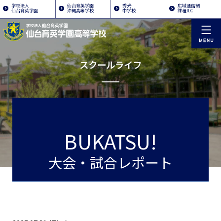
学校法人
仙台育英学園
秀光
広域通信制
仙台育英学園
沖縄高等学校
中学校
課程ILC
スクールライフ
BUKATSU!
大会・試合レポート