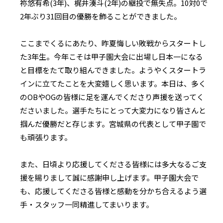
祢悠有希(3年)、梶井湊斗(2年)の継投で無失点。10対0で
2年ぶり31回目の優勝を飾ることができました。
ここまでくるにあたり、昨夏悔しい敗戦からスタートし
た3年生。今年こそは甲子園大会に出場し日本一になる
と目標をたて取り組んできました。ようやくスタートラ
インに立てたことを大変嬉しく思います。本日は、多く
のOBやOGの皆様に足を運んでくださり声援を送ってく
ださいました。選手たちにとって大変力になり皆さんと
掴んだ優勝だと存じます。宮城県の代表として甲子園で
も頑張ります。
また、日頃より応援してくださる皆様には多大なるご支
援を賜りまして誠に感謝申し上げます。甲子園大会で
も、応援してくださる皆様と感動を分かち合えるよう選
手・スタッフ一同精進してまいります。