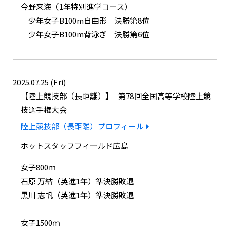
今野来海（1年特別進学コース）
少年女子B100m自由形 決勝第8位
少年女子B100m背泳ぎ 決勝第6位
2025.07.25 (Fri)
陸上競技部（長距離）
第78回全国高等学校陸上競
技選手権大会
陸上競技部（長距離）プロフィール
ホットスタッフフィールド広島
女子800ｍ
石原 万結（英進1年）準決勝敗退
黒川 志帆（英進1年）準決勝敗退
女子1500ｍ